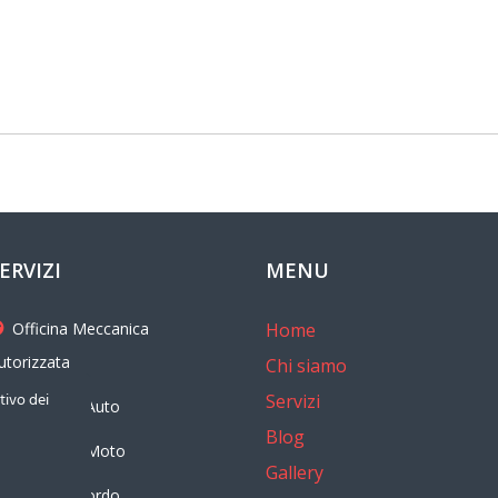
ERVIZI
MENU
Officina Meccanica
Home
utorizzata
Chi siamo
tivo dei
Servizi
Revisione Auto
Blog
Revisione Moto
Gallery
Diario di bordo