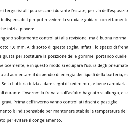
tergicristalli può seccarsi durante l’estate, per via dell’esposiz
ono indispensabili per poter vedere la strada e guidare correttament
e inizi a piovere.
ngono solitamente controllati alla revisione, ma è buona norma pr
tto 1,6 mm. Al di sotto di questa soglia, infatti, lo spazio di fren
 giusta per sostituire la posizione delle gomme, portando quelle p
velocemente, e in questo modo si equipara l’usura degli pneumatic
 ad aumentare il dispendio di energia dei liquidi della batteria, ed
. Se la batteria inizia a dare segni di cedimento, è bene cambiarla 
ali durante l’inverno: la frenata sull’asfalto bagnato si allunga, e
ravi. Prima dell’inverno vanno controllati dischi e pastiglie.
ddamento è indispensabile per mantenere stabile la temperatura del
to per evitare il congelamento.