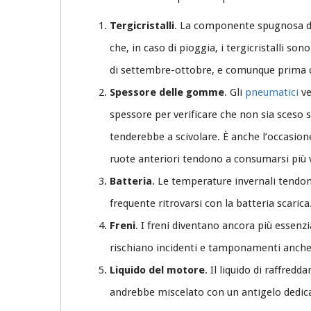
Tergicristalli
. La componente spugnosa dei 
che, in caso di pioggia, i tergicristalli s
di settembre-ottobre, e comunque prima ch
Spessore delle gomme
. Gli
pneumatici
ve
spessore per verificare che non sia sceso so
tenderebbe a scivolare. È anche l’occasione
ruote anteriori tendono a consumarsi più 
Batteria
. Le temperature invernali tendono
frequente ritrovarsi con la batteria scarica
Freni
. I freni diventano ancora più essenzi
rischiano incidenti e tamponamenti anche g
Liquido del motore
. Il liquido di raffre
andrebbe miscelato con un antigelo dedica