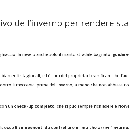
vo dell’inverno per rendere stab
l ghiaccio, la neve o anche solo il manto stradale bagnato:
guidare
mbiamenti stagionali, ed è cura del proprietario verificare che l’au
 controlli meccanici prima dell’inverno, a meno che non abbiate n
i con un
check-up completo
, che si può sempre richiedere e rice
i,
ecco 5 componenti da controllare prima che arrivi l’inverno