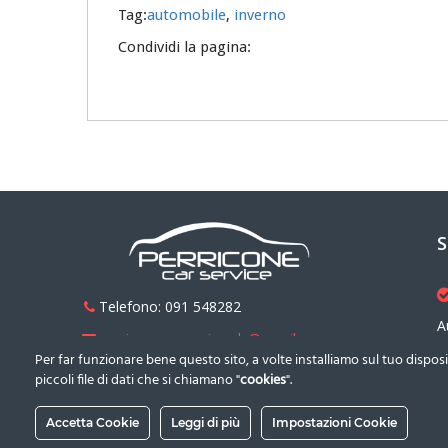
Tag:
automobile
,
inverno
Condividi la pagina:
S
Telefono: 091 548282
A
perriconecarservicesrls@gmail.com
Per far funzionare bene questo sito, a volte installiamo sul tuo disposi
Indirizzo: Via Ammiraglio Rizzo 39
piccoli file di dati che si chiamano "
cookies
".
(zona Fiera del Mediterraneo)
Accetta Cookie
Leggi di più
Impostazioni Cookie
90142 - Palermo (PA)