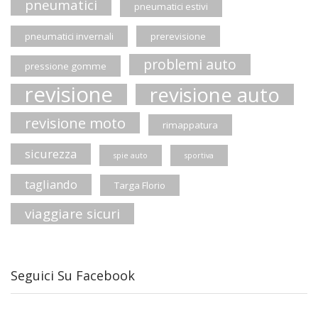
pneumatici
pneumatici estivi
pneumatici invernali
prerevisione
problemi auto
pressione gomme
revisione
revisione auto
revisione moto
rimappatura
sicurezza
spie auto
sportiva
tagliando
Targa Florio
viaggiare sicuri
Seguici Su Facebook