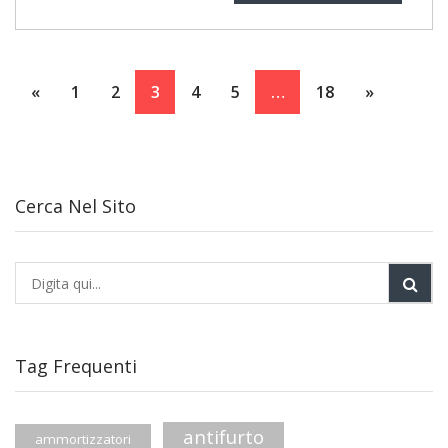
«
1
2
3
4
5
…
18
»
Cerca Nel Sito
Tag Frequenti
antifurto
ammortizzatori