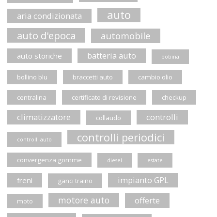
auto
aria condizionata
auto d'epoca
automobile
batteria auto
auto storiche
bobina
bollino blu
braccetti auto
cambio olio
centralina
certificato di revisione
checkup
climatizzatore
controlli
collaudo
controlli periodici
controlli auto
convergenza gomme
diesel
estate
impianto GPL
freni
ganci traino
motore auto
offerte
moto